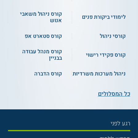
מבין הנושאים שנלמדים במהלך הקורס נכללים:
קורס ניהול משאבי
לימודי ביקורת פנים
אנוש
תיאוריית הריתוך
כלי מדידה
קורסי ניהול
קורס סטארט אפ
ריתוך תפר שורש
תיקון תקלות
קורס מנהל עבודה
קורס פקידי רישוי
בבניין
כיסוי פלטות בניצב
עוביי חומרים
ניהול מערכות משרדיות
קורס הדברה
דרישות מן הרתכים
קריאת תכניות
כל המסלולים
בדיקת איכות השורש
ביקורות ריתוך
בדיקת תוצאות העבודה
תורת החומרים
רגע לפני
בחירת לימודים
צפיפות ורוחב תפרים