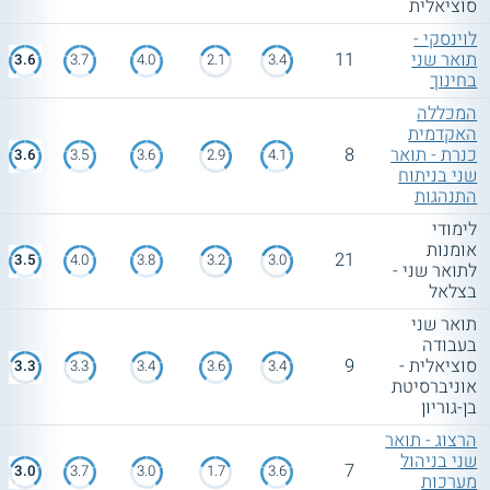
סוציאלית
לוינסקי -
תואר שני
11
3.6
3.7
4.0
2.1
3.4
בחינוך
המכללה
האקדמית
כנרת - תואר
8
3.6
3.5
3.6
2.9
4.1
שני בניתוח
התנהגות
לימודי
אומנות
21
3.5
4.0
3.8
3.2
3.0
לתואר שני -
בצלאל
תואר שני
בעבודה
סוציאלית -
9
3.3
3.3
3.4
3.6
3.4
אוניברסיטת
בן-גוריון
הרצוג - תואר
שני בניהול
7
3.0
3.7
3.0
1.7
3.6
מערכות