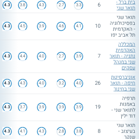
בית ברל -
6
4.3
3.8
4.3
2.7
3.3
תואר שני
תואר שני
בפסיכולוגיה
10
4.3
4.5
3.9
4.6
4.1
- האקדמית
תל אביב יפו
המכללה
האקדמית
נתניה - תואר
7
4.3
4.4
4.0
2.7
3.9
שני במנהל
עסקים
אוניברסיטת
חיפה - תואר
26
4.3
4.3
4.0
3.2
4.0
שני בחינוך
תרפיה
באמנות
19
4.3
3.7
3.9
3.9
3.9
לתואר שני -
דוד ילין
תואר שני
בעיצוב -
8
4.3
4.1
4.3
2.8
3.8
שנקר