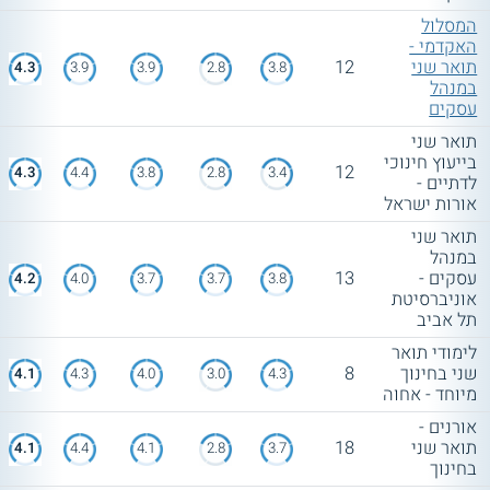
המסלול
האקדמי -
תואר שני
12
4.3
3.9
3.9
2.8
3.8
במנהל
עסקים
תואר שני
בייעוץ חינוכי
12
4.3
4.4
3.8
2.8
3.4
לדתיים -
אורות ישראל
תואר שני
במנהל
עסקים -
13
4.2
4.0
3.7
3.7
3.8
אוניברסיטת
תל אביב
לימודי תואר
שני בחינוך
8
4.1
4.3
4.0
3.0
4.3
מיוחד - אחוה
אורנים -
תואר שני
18
4.1
4.4
4.1
2.8
3.7
בחינוך