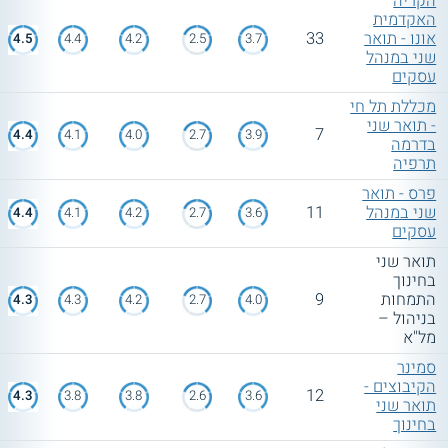
הקריה
האקדמית
אונו - תואר
33
4.5
4.4
4.2
2.5
3.7
שני במנהל
עסקים
מכללת תל חי
- תואר שני
7
4.4
4.1
4.0
2.7
3.9
בדרמה
תרפיה
פרס - תואר
שני במנהל
11
4.4
4.1
4.2
2.7
3.6
עסקים
תואר שני
בחינוך
התמחות
9
4.3
4.3
4.2
2.7
4.0
בניהול –
מל"א
סמינר
הקיבוצים -
12
4.3
3.8
3.8
2.6
3.6
תואר שני
בחינוך