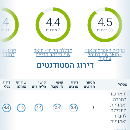
.4
4.4
4.5
33 מדרגים
7 מדרגים
11 מדרגים
הקריה האקדמית אונו
מכללת תל חי - תואר
פרס - תו
- תואר שני במנהל
שני בדרמה תרפיה
במנהל ע
עסקים
דירוג הסטודנטים
מספר
דירוג
קושי
קושי
שירותי
דירוג
מסלול
מדרגים
מרצים
להתקבל
הלימודים
מנהלה
כללי
תואר שני
בחברה
ואמנויות -
9
4.6
4.6
4.4
2.4
3.4
המכללה
לחברה
ואמנויות