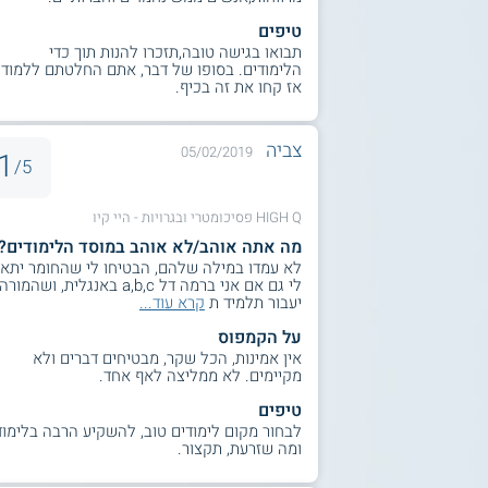
טיפים
תבואו בגישה טובה,תזכרו להנות תוך כדי
הלימודים. בסופו של דבר, אתם החלטתם ללמוד,
אז קחו את זה בכיף.
צביה
05/02/2019
1
5/
HIGH Q פסיכומטרי ובגרויות - היי קיו
מה אתה אוהב/לא אוהב במוסד הלימודים?
לא עמדו במילה שלהם, הבטיחו לי שהחומר יתאי
לי גם אם אני ברמה דל a,b,c באנגלית, ושהמורה
יעבור תלמיד ת
קרא עוד...
על הקמפוס
אין אמינות, הכל שקר, מבטיחים דברים ולא
מקיימים. לא ממליצה לאף אחד.
טיפים
לבחור מקום לימודים טוב, להשקיע הרבה בלימוד
ומה שזרעת, תקצור.