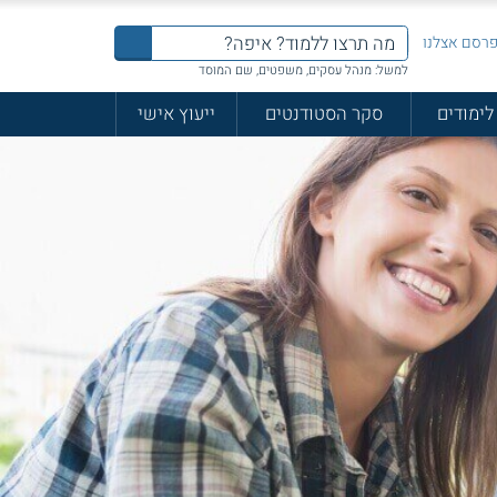
רסם אצלנו
למשל: מנהל עסקים, משפטים, שם המוסד
לימודים
סקר הסטודנטים
ייעוץ אישי