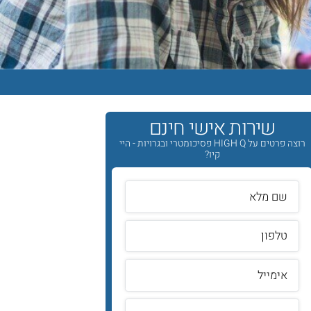
שירות אישי חינם
רוצה פרטים על HIGH Q פסיכומטרי ובגרויות - היי
קיו?