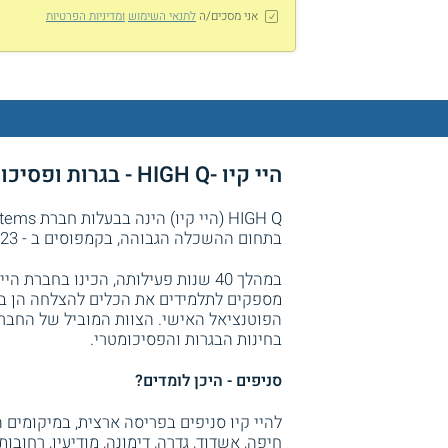
אני מסכים/ה
לתנאי השימוש
ומדיניות הפרטיות
היי קיו -HIGH Q - בגרות ופסיכומטרי
בתחום ההשכלה הגבוהה, בקמפוסים ב - 23 מיקומים ומעל 4,000 סטודנטים בקבוצות למידה מגוונות.
במהלך 40 שנות פעילותה, הכינו בחבר
מספקים לתלמידים את הכלים להצלחה הן ב
הפוטנציאל האישי. הצוות המוביל של החבר
בחינות הבגרות והפסיכומטרי.
סניפים - היכן לומדים?
להיי קיו סניפים בפריסה ארצית, במיקומים ה
חיפה, אשדוד, גדרה, דימונה, מודיעין, רחובות,