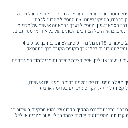
יכומטרי, שבו שמים דגש על הצורכים הייחודיים של דור ה -
ק בתחום, בהייקיו פיתחו את המסלול להכנה למבחן
דרך הסמארטפון. המסלול נערך בהתאמה אישית של תכניות
דנטים, בראייה של הצורכים השונים של כל אחד מהסטודנטים.
במסלול זה, שאורכו כ - 4 חודשים, נכללים 24 שיעורים, 18 תרגולים ו - 9 סימולציות. כמו כן, נערכים 4
מין לסטודנטים לכל אורך תקופת הקורס דרך הווטסאפ.
נטים יכולים לתרגל גם בעזרת 270 שעות שיעורי און ליין, אפליקציות למידה וחומרי לימוד המעודכנים
 משלב מפגשים פרונטליים בכיתה, מפגשים אישיים,
פליקציות לתרגול. הקורס מתקיים בפריסה ארצית.
 זהה בתכניו לקורס המקיף הפרונטלי, והוא מתקיים בשידור חי
 קבועות. הסטודנטים יכולים להתחבר לשיעור מהבית או לכל