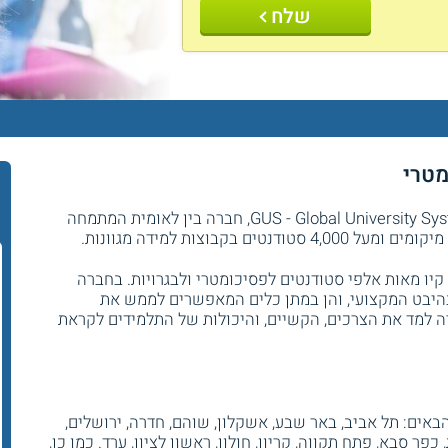
שלח
HIGH Q (היי קיו) הינה בבעלות חברת GUS - Global University Systems, חברה בין לאומית המתמחה
ת היי קיו מאות אלפי סטודנטים לפסיכומטרי ולבגרויות. בחברה
היבט המקצועי, והן במתן כלים המאפשרים לממש את
ה למד את הצרכים, הקשיים, והיכולות של התלמידים לקראת
באים: תל אביב, באר שבע, אשקלון, שוהם, חדרה, ירושלים,
 כפר סבא, פתח תקווה, קריון, חולון, ראשון לציון, ערד. כמו כן,