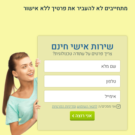
בנוסף, קראו על
תנאי קבלה לעתודה בצבא
מתחייבים לא להעביר את פרטיך ללא אישור
מה קורה עם סיום הלימודים בעתודה?
לאחר סיום הלימודים (בדרך כלל שנה אך ניתן להמשיך גם לכיתה
י"ד במקרים מסוימים) ישובצו הבוגרים בצה"ל בתפקידים
שירות אישי חינם
המתאימים לתחום הלימודים שלכם. כך ניתן לשלב בין הקריירה
שלכם לבין השרות הצבאי בצורה מוצלחת ומועילה לעתידכם
צריך פרטים על עתודה טכנולוגית?
המקצועי.
מהם מועדי הגיוס של עתודאים לצה"ל?
בוגרי העתודה הטכנולוגית שיסיימו את לימודיהם באפריל יתגייסו
לצה"ל בחודשים מאי עד ספטמבר.
כמה זמן חותמים קבע?
העתודאים במסלול זה ישרתו מעבר לשלוש השנים הרגילות אותם
אני מסכים/ה
לתנאי השימוש
ומדיניות הפרטיות
משרתים שאר החיילים, וזאת בשל האופי המיוחד של המסלול
אני רוצה
שלהם. בוגרי כיתה י"ג (בנים ובנות) מתחייבים לשרת בקבע 9
חודשים בכל המסלולים. בוגרי כיתה י"ד מתחייבים לחצי שנת קבע
נוספת מעבר למה שהתחייבו בוגרי י"ג.