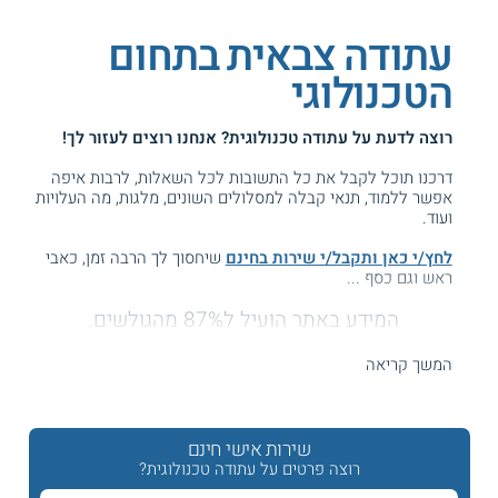
עתודה צבאית בתחום
הטכנולוגי
רוצה לדעת על
עתודה טכנולוגית
? אנחנו רוצים לעזור לך!
דרכנו תוכל לקבל את כל התשובות לכל השאלות, לרבות איפה
אפשר ללמוד, תנאי קבלה למסלולים השונים, מלגות, מה העלויות
ועוד.
לחץ/י כאן ותקבל/י שירות בחינם
שיחסוך לך הרבה זמן, כאבי
ראש וגם כסף ...
המידע באתר הועיל ל87% מהגולשים.
עזרנו גם לך? דרג אותנו:
המשך קריאה
עתודה טכנולוגית
שירות אישי חינם
רוצה פרטים על עתודה טכנולוגית?
כל מי שבוחר ללכת למסלול של עתודה, צריך לדעת שאחת