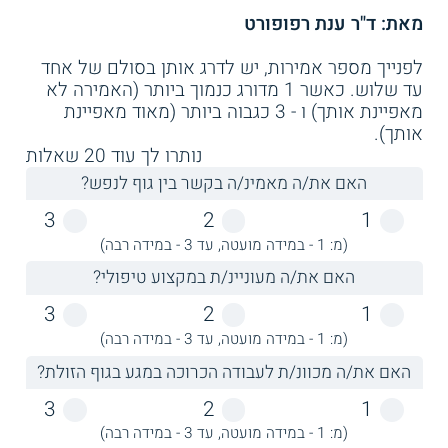
המתקבלים באמצעות הקיום בתוך תהליך החיים
מאת: ד"ר ענת רפופורט
האישי של כל אחד מהם.
לפנייך מספר אמירות, יש לדרג אותן בסולם של אחד
מאחר שהסטודנטים חווים בעצמם תהליך של
עד שלוש. כאשר 1 מדורג כנמוך ביותר (האמירה לא
התפתחות אישית במסגרת הקורסים השונים, הם
מאפיינת אותך) ו - 3 כגבוה ביותר (מאוד מאפיינת
לומדים על הדרכים והכלים, בהם יוכלו ללוות אנשים
אותך).
נוספים בתהליכים התפתחותיים באופן
נותרו לך עוד
20
שאלות
אינדיווידואלי, ובשילוב הטכניקות הטיפוליות שאותן
למדו. בין השאר, הסטודנטים לומדים לקבל את
האם את/ה מאמינ/ה בקשר בין גוף לנפש?
המסע האישי, להכיל קושי ועצב, לנוע על גלי
3
2
1
התהליך האורגני, לאפשר, להניח ולזהות את הרגעים
(מ: 1 - במידה מועטה, עד 3 - במידה רבה)
שבהם נכון לפעול. בהתאם, במרכז לימודים זה לא
מחייבים את התלמידים לסיים את הלימודים
האם את/ה מעוניינ/ת במקצוע טיפולי?
במסלול שבו התחילו.
3
2
1
צוות ההוראה במרכז
(מ: 1 - במידה מועטה, עד 3 - במידה רבה)
האם את/ה מכוונ/ת לעבודה הכרוכה במגע בגוף הזולת?
המנחים המובילים ומלווים את תהליכי ההתפתחות
האישית והמקצועית של תלמידי המרכז עוסקים
3
2
1
בפועל ביותר משיטת ריפוי אחת. כך, בין חברי הצוות
(מ: 1 - במידה מועטה, עד 3 - במידה רבה)
תמצאו: מטפלת העוסקת באסטרולוגיה, בפרחי באך