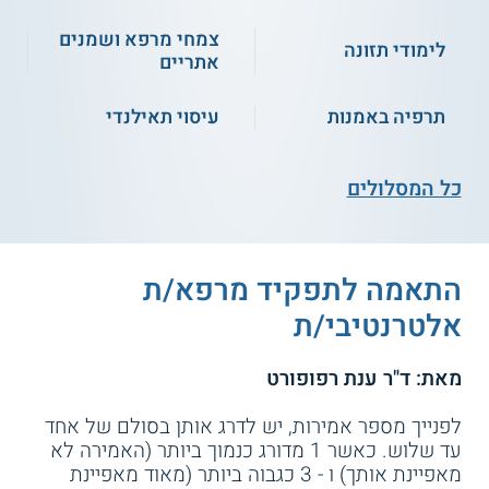
לידה ראשונה. הקורס נלמד בהיקף של 85
שעות לימוד אקדמיות הנפרשות על פני 20
צמחי מרפא ושמנים
מפגשים, אחת לשבוע בשעות אחר הצהריים
לימודי תזונה
אתריים
והערב. הלימודים נערכים בסניף נמל תל אביב
של המכללה.
תרפיה באמנות
עיסוי תאילנדי
קורס מדריכות הנקה
– הקורס מכשיר
כל המסלולים
מדריכות המתמחות
בליווי אימהות בתקופת
ההנקה
, בטכניקות הנקה ועוד, והוא נלמד אחת
לשבוע במסלול בוקר או במסלול ערב, בבית
החולים לניאדו בנתניה או בבית חנה בתל
התאמה לתפקיד מרפא/ת
אביב. היקפו הכולל של המסלול הוא 32
אלטרנטיבי/ת
פגישות, כאשר 10 מהן מוקדשות להתמחות
מעשית.
מאת: ד"ר ענת רפופורט
לפנייך מספר אמירות, יש לדרג אותן בסולם של אחד
קורס מנחי עיסוי ויוגה תינוקות
– מסלול זה
עד שלוש. כאשר 1 מדורג כנמוך ביותר (האמירה לא
מיועד לאנשים מתחומי הטיפול והמגע השונים,
מאפיינת אותך) ו - 3 כגבוה ביותר (מאוד מאפיינת
והוא מתקיים בסניף נמל תל אביב של