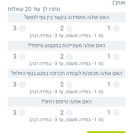
אותך).
המכללה, אחת לשבוע, במתכונת של יום מלא.
נותרו לך עוד
20
שאלות
היקף המסלול הוא 133 שעות לימוד
האם את/ה מאמינ/ה בקשר בין גוף לנפש?
אקדמיות, והן נחלקות ל-20 מפגשים.
3
2
1
(מ: 1 - במידה מועטה, עד 3 - במידה רבה)
קורס מנחות קבוצות ליווי לאימהות
האם את/ה מעוניינ/ת במקצוע טיפולי?
לתינוקות לאחר לידה
– מעניק כלים להנחיית
קבוצות לאוכלוסיה המיוחדת של אימהות
3
2
1
לאחר לידה; הקורס נלמד בהיקף נרחב של כ –
(מ: 1 - במידה מועטה, עד 3 - במידה רבה)
170 שעות לימוד אקדמיות הנפרשות על פני
האם את/ה מכוונ/ת לעבודה הכרוכה במגע בגוף הזולת?
26 פגישות, במתכונת של יום לימודים מלא
אחד בכל שבוע. הלימודים מתקיימים בסניף
3
2
1
גלילות של המכללה.
(מ: 1 - במידה מועטה, עד 3 - במידה רבה)
האם את/ה טיפוס רוחני?
קורס מנחי פעילויות במוסיקה להורים
3
2
1
ולילדים
– מכשיר את המשתתפים בכלים
(מ: 1 - במידה מועטה, עד 3 - במידה רבה)
ייחודיים להנחיית פעילויות המיועדות לילדים
בגיל הרך, בשיתוף עם הוריהם. זהו קורס שנתי,