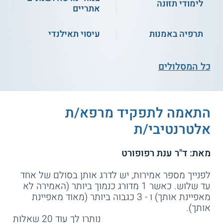
לימודי תזונה
לימודי רפואה מערבית
הילינג
אתריים
תרפיה באמנות
עיסוי תאילנדי
לימודי רפואה סינית
לימודי סו-ג'וק
כל המסלולים
לימודי שפת גוף
לימודי דמיון מודרך
לימודי כירולוגיה -
לימודי רפלקסולוגיה
אבחון בכף יד
התאמה לתפקיד מרפא/ת
אלטרנטיבי/ת
לימודי פיסיונומיה
לימודי נרות הופי
מאת: ד"ר ענת רפופורט
לימודי תזונה
לימודי NLP
לפנייך מספר אמירות, יש לדרג אותן בסולם של אחד
עד שלוש. כאשר 1 מדורג כנמוך ביותר (האמירה לא
מאפיינת אותך) ו - 3 כגבוה ביותר (מאוד מאפיינת
לימודי עיסוי הוליסטי
לימודי נטורופתיה
אותך).
נותרו לך עוד
20
שאלות