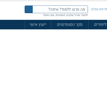
רסם אצלנו
למשל: מנהל עסקים, משפטים, שם המוסד
לימודים
סקר הסטודנטים
ייעוץ אישי