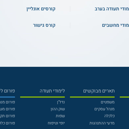
מודי תעודה בערב
קורסים אונליין
מודי מחשבים
קורס גישור
תארים מבוקשים
לימודי תעודה
פורום לי
משפטים
נדל"ן
פורום מנ
מנהל עסקים
שוק ההון
פורום מש
כלכלה
שפות
פורום תק
מדעי ההתנהגות
יופי וטיפוח
פורום כלכ