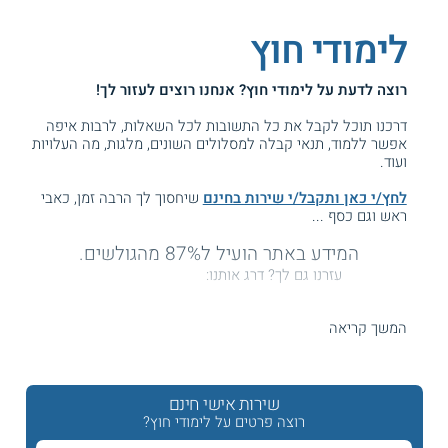
לימודי חוץ
רוצה לדעת על
לימודי חוץ
? אנחנו רוצים לעזור לך!
דרכנו תוכל לקבל את כל התשובות לכל השאלות, לרבות איפה
אפשר ללמוד, תנאי קבלה למסלולים השונים, מלגות, מה העלויות
ועוד.
לחץ/י כאן ותקבל/י שירות בחינם
שיחסוך לך הרבה זמן, כאבי
ראש וגם כסף ...
המידע באתר הועיל ל87% מהגולשים.
עזרנו גם לך? דרג אותנו:
המשך קריאה
לימודי חוץ - לימודי המשך
שירות אישי חינם
היחידות ללימודי חוץ במוסדות הלימוד השונים נותנות מענה
לביקוש באוכלוסייה ללימודי הכנה, התפתחות מקצועית והעשרה
רוצה פרטים על לימודי חוץ?
אישית. יחידות אלה לרוב מתבססות על המשאבים והתשתיות