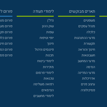
תארים מבוקשים
לימודי תעודה
פורום לי
משפטים
נדל"ן
פורום מנ
מנהל עסקים
שוק ההון
פורום מש
כלכלה
שפות
פורום תק
מדעי ההתנהגות
יופי וטיפוח
פורום כלכ
תקשורת
חינוך
פורום חינו
חינוך והוראה
פיננסים וניהול
פורום הנ
חשבונאות
תכנות
פורום פסי
מדעי המחשב
לימודי ביטוח
הנדסה
מזכירות
מדעי המדינה
לימודי פרסום
אדריכלות
טכנאות
עיצוב פנים
רפואה משלימה
פסיכולוגיה
הנדסאים
לימודי מחשבים