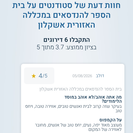
קורסים חשובים מתחום הטכנולוגיה
חוות דעת של סטודנטים על
בית
האלקטרונית כגון אנגלית טכנית, מערכות
הספר להנדסאים במכללה
ספרתיות, תכנות מחשבים ועוד. כמו כן
מתמחים הסטודנטים במקצועות המחשב
האזורית אשקלון
בקורסים כגון שפת C, רשתות, פרוטוקולים
ועוד. כלל הלימודים יערכו בדגש על התנסות
התקבלו
6
דירוגים
מעשית, אשר תבוצע במעבדות מחשבים,
בציון ממוצע:
3.7
מתוך
5
חשמל, אלקטרוניקה, מחשבים זעירים ועוד
מגוון מעבדות בנושאים טכנולוגיים.
4
5/
דולב
05/08/2026
הנדסאי הנדסה רפואית -
המסלול בהנדסה
רפואית נלמד במגמת משנה במכשור רפואי,
בית הספר להנדסאים במכללה האזורית אשקלון
ומטרתו הינה להכשיר את הסטודנטים לתפעל
מערכות רפואיות, לפענח תוצאות בדיקות
מה אתה אוהב/לא אוהב במוסד
הלימודים?
ולטפל בבעיות טכניות שונות. בוגרי המסלול
בעיקר שזה קרוב לבית ואנשים טובים, אווירה טובה, ויחס
משתלבים בתום הלימודים במערכת הבריאות
טוב
הישראלית במגוון מוסדות כגון בתי חולים,
על הקמפוס
קליניקות פרטיות, קופות חולים, מכונים
מעוצב מאוד יפה, נעים, יחס טוב של אנשים, מחובר
רפואיים ועוד. במסגרת הלימודים בהנדסה
לאווירה של המקום