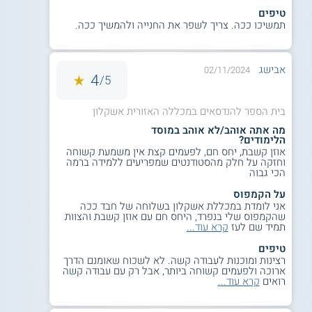
רפואית ילמדו הסטודנטים נושאים כלליים כגון
טיפים
פיזיקה, כימיה וביוכימיה, לצד מקצועות
תמשיכו ככה. צריך לשפר את החנייה ולהמשיך ככה.
טכנולוגיים כגון תורת החשמל, אלקטרוניקה
ספרתית, מערכות ספרתיות ועוד. הסטודנטים
יתמחו בתחומי האנטומיה, הפיזיולוגיה
אבישג
02/11/2024
4
5/
והמכשור הרפואי, וכן ירכשו ידע בנושאים
מתחום הרפואה, לדוגמא: כלי דם, רפואת
בית הספר להנדסאים במכללה האזורית אשקלון
עיניים, רפואת נשים, קרדיולוגיה, טיפול נמרץ
ועוד. חשוב לציין כי לימודי תחום הרפואה
מה אתה אוהב/לא אוהב במוסד
הלימודים?
והלימודים המעשיים נערכים בשיתוף המרכז
אוזן קשבת, יחס חם, לפעמים קצת אין משמעת קשוחה
הרפואי "ברזילי" באשקלון, ומועברים על ידי
וחזקה על חלק מהסטודנטים שמפריעים ללמידה ברמה
הכי גבוה
מומחים בתחום.
על הקמפוס
אני לומדת במכללת אשקלון בשלוחה של חבד ככה
שהקמפוס שלי בנפרד, היחס חם עם אוזן קשבת והצוות
תמיד שם לעז
קרא עוד...
הנדסאי תקשורת חזותית -
תחום העוסק
בהעברת מסר על ידי שימוש באמצעים
טיפים
ויזואלים שונים כגון תמונה, צבע, כתב
רצינות ומוכנות לעבודה קשה. לא לשכוח שאומנם הדרך
ארוכה ולפעמים קשוחה ביותר, אבל רק עם עבודה קשה
וקומפוזיציה. תוכנית הלימודים שואפת להוציא
רואים
קרא עוד...
את מירב היצירתיות מהסטודנטים, ולאפשר
להם לראות את התוכן משני צדדי המטרס: