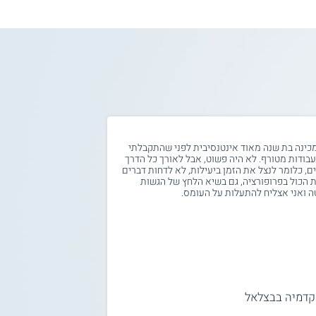
 מכינה בת שנה מאוד אינטנסיבית לפני שהתקבלתי
אני מציע לנרשמים ל
 עבודות מטורף. לא היה פשוט, אבל לאורך כל הדרך
שיותר גדול ולאו דוק
ם, כלומר לנצל את הזמן ביעילות, לא לדחות דברים
צריך לקחת דברים בפר
ת הכול בפרופורציה, גם בשיא הלחץ של הגשות
ללחצים הגדולים שהתו
ה ואני אצליח להתעלות על העומס.
החברים ללימודים היא 
דמיה בבצלאל