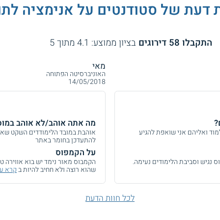
ת דעת של סטודנטים על
אנימציה לתו
התקבלו
58
דירוגים
בציון ממוצע:
4.1
מתוך
5
מאי
האוניברסיטה הפתוחה
14/05/2018
?
מה אתה אוהב/לא אוהב במוס
וד ואליהם אני שואפת להגיע
אוהבת במובד הלימודדים השקט שאת
להתעדכן בחומר באתר
על הקמפוס
 נגיש וסביבת הלימודים נעימה.
הקמבוס מאור נימד יש בוא אווירה טו
שהוא רוצה ולא חחיב להיות ב
קרא עוד
לכל חוות הדעת