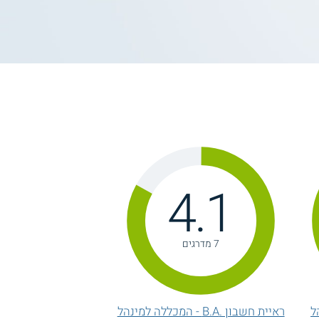
4.1
7 מדרגים
ל
ראיית חשבון .B.A - המכללה למינהל