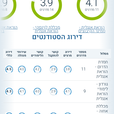
.9
3.9
4.1
11 מדרגים
14 מדרגים
8 מדרגים
הוראת אנגלית -
מכללת לוינסקי -
הוראת אנגל
סמינר הקיבוצים
הוראת אנגלית
ברל
דירוג הסטודנטים
מספר
דירוג
קושי
קושי
שירותי
דירוג
מסלול
מדרגים
מרצים
להתקבל
הלימודים
מנהלה
כללי
חמדת
הדרום -
11
4.5
4.0
4.2
2.9
3.8
הוראת
אנגלית
גורדון -
לימודי
9
4.3
4.1
4.0
2.9
4.1
הוראת
אנגלית
מכללת
אחוה -