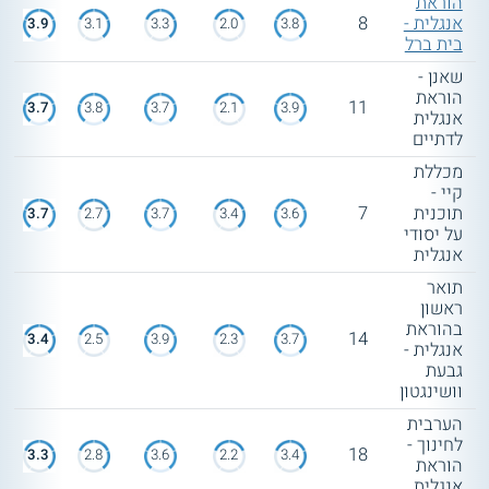
הוראת
אנגלית -
8
3.9
3.1
3.3
2.0
3.8
בית ברל
שאנן -
הוראת
11
3.7
3.8
3.7
2.1
3.9
אנגלית
לדתיים
מכללת
קיי -
תוכנית
7
3.7
2.7
3.7
3.4
3.6
על יסודי
אנגלית
תואר
ראשון
בהוראת
14
3.4
2.5
3.9
2.3
3.7
אנגלית -
גבעת
וושינגטון
הערבית
לחינוך -
18
3.3
2.8
3.6
2.2
3.4
הוראת
אנגלית