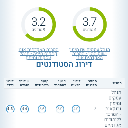
3.2
3.7
6 מדרגים
9 מדרגים
מנהל עסקים עם מימון
הקריה האקדמית אונו
ושוק ההון - הקריה
קמפוס חיפה - מנהל
האקדמית אונו
עסקים ומימון
דירוג הסטודנטים
מספר
דירוג
קושי
קושי
שירותי
דירוג
מסלול
מדרגים
מרצים
להתקבל
הלימודים
מנהלה
כללי
מנהל
עסקים
ומימון
ובנקאות
7
4.3
4.4
3.6
3.0
4.0
- המרכז
ללימודים
אקדמיים