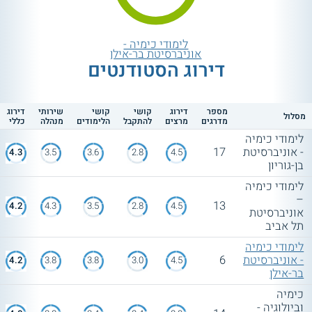
לימודי כימיה -
אוניברסיטת בר-אילן
דירוג הסטודנטים
מספר
דירוג
קושי
קושי
שירותי
דירוג
מסלול
מדרגים
מרצים
להתקבל
הלימודים
מנהלה
כללי
לימודי כימיה
- אוניברסיטת
17
4.3
3.5
3.6
2.8
4.5
בן-גוריון
לימודי כימיה
–
13
4.2
4.3
3.5
2.8
4.5
אוניברסיטת
תל אביב
לימודי כימיה
- אוניברסיטת
6
4.2
3.8
3.8
3.0
4.5
בר-אילן
כימיה
וביולוגיה -