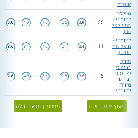
אנגלית
מכללת
לוינסקי -
36
3.8
4.0
4.0
2.6
3.8
החוג לגיל
הרך
לוינסקי -
תואר שני
11
3.6
3.7
4.0
2.1
3.4
בחינוך
חינוך
בביה"ס
על יסודי
8
2.8
4.0
3.6
2.8
3.5
ובחינוך
מיוחד -
לוינסקי
ייעוץ אישי חינם
מחשבון תנאי קבלה