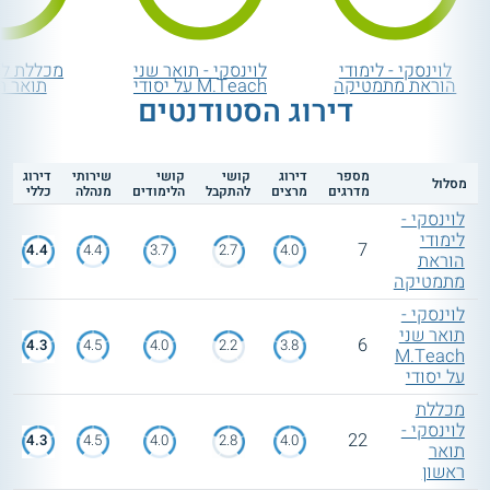
לוינסקי - לימודי
לוינסקי - תואר שני
מכללת לוי
הוראת מתמטיקה
M.Teach על יסודי
תואר ר
דירוג הסטודנטים
מספר
דירוג
קושי
קושי
שירותי
דירוג
מסלול
מדרגים
מרצים
להתקבל
הלימודים
מנהלה
כללי
לוינסקי -
לימודי
7
4.4
4.4
3.7
2.7
4.0
הוראת
מתמטיקה
לוינסקי -
תואר שני
6
4.3
4.5
4.0
2.2
3.8
M.Teach
על יסודי
מכללת
לוינסקי -
22
4.3
4.5
4.0
2.8
4.0
תואר
ראשון