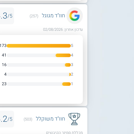
.3
חוו"ד מגוגל
5/
(257)
עדכון אחרון: 02/08/2026
173
5
41
4
16
3
4
2
23
1
.2
חוו"ד משוקלל
5/
(503)
מכללת סמינר הקיבוצים