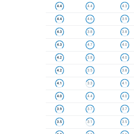
4.4
4.4
4.3
4.4
4.6
3.9
4.3
3.8
3.8
4.3
4.7
4.0
4.2
3.8
4.0
4.2
3.5
3.8
4.1
3.3
4.1
4.0
4.4
4.0
3.9
3.7
3.7
3.5
3.1
3.5