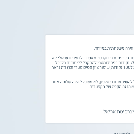
ווירה משפחתית במיוחד.
1. האוניברסיטה לא 
סד הכי פחות בירוקרטי. מאפשר לצעירים שאולי לא
סיימו את התיכון עם ממוצע 100 ו780 נקודות בפסיכומטרי להתקבל ללימודים בלי כל
כך הרבה מיכשולים (השלמת בגרויות ל100 נקודות, שיפור ציון פסיכומטרי וכו׳) וזה נראה
בחברה- רוב המהפכות 
 להשיג אותם בטלפון, לא משנה לאיזה שלוחה אתה
שהו זה הקפה של הקפטריה.
יברסיטת אריאל