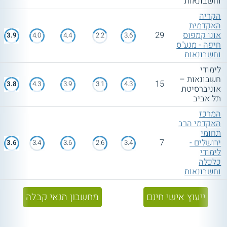
וחשבונאות
הקריה
האקדמית
אונו קמפוס
29
3.9
4.0
4.4
2.2
3.6
חיפה - מנע"ס
וחשבונאות
לימודי
חשבונאות –
15
3.8
4.3
3.9
3.1
4.3
אוניברסיטת
תל אביב
המרכז
האקדמי הרב
תחומי
ירושלים -
7
3.6
3.4
3.6
2.6
3.4
לימודי
כלכלה
וחשבונאות
ייעוץ אישי חינם
מחשבון תנאי קבלה