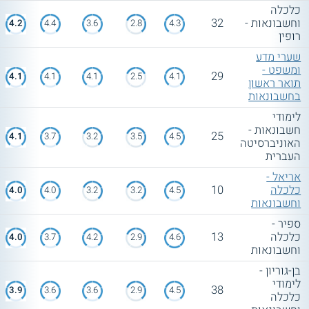
כלכלה
וחשבונאות -
32
4.2
4.4
3.6
2.8
4.3
רופין
שערי מדע
ומשפט -
29
4.1
4.1
4.1
2.5
4.1
תואר ראשון
בחשבונאות
לימודי
חשבונאות -
25
4.1
3.7
3.2
3.5
4.5
האוניברסיטה
העברית
אריאל -
כלכלה
10
4.0
4.0
3.2
3.2
4.5
וחשבונאות
ספיר -
כלכלה
13
4.0
3.7
4.2
2.9
4.6
וחשבונאות
בן-גוריון -
לימודי
38
3.9
3.6
3.6
2.9
4.5
כלכלה