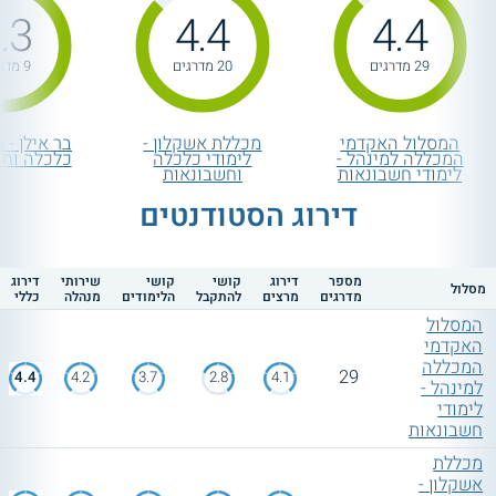
.3
4.4
4.4
29 מדרגים
20 מדרגים
9 מדרגים
המסלול האקדמי
מכללת אשקלון -
בר אילן - 
המכללה למינהל -
לימודי כלכלה
כלכלה וחש
לימודי חשבונאות
וחשבונאות
דירוג הסטודנטים
מספר
דירוג
קושי
קושי
שירותי
דירוג
מסלול
מדרגים
מרצים
להתקבל
הלימודים
מנהלה
כללי
המסלול
האקדמי
המכללה
29
4.4
4.2
3.7
2.8
4.1
למינהל -
לימודי
חשבונאות
מכללת
אשקלון -