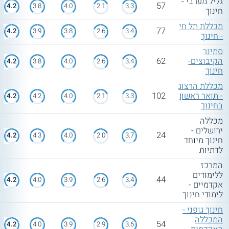
גליל מערבי -
57
4.2
3.8
4.0
2.1
3.3
חינוך
מכללת תל חי
77
4.2
3.9
3.8
2.6
3.4
- חינוך
סמינר
הקיבוצים-
62
4.2
3.8
4.0
2.6
3.4
חינוך
מכללת הרצוג
- תואר ראשון
102
4.2
4.2
4.0
2.1
3.3
בחינוך
מכללה
ירושלים -
24
4.2
4.3
4.0
2.0
3.7
חינוך מיוחד
לדתיות
המרכז
ללימודים
44
4.2
4.0
3.9
2.6
3.4
אקדמיים -
לימודי חינוך
חינוך גופני -
המכללה
54
4.2
4.0
3.9
2.9
3.6