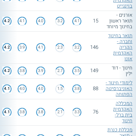
האקדמית
בוינגייט
אורנים -
תואר ראשון
15
4.2
4.1
4.0
3.2
4.1
בחינוך מיוחד
תואר בחינוך
וחברה -
הקריה
146
4.2
3.9
4.1
2.3
3.2
האקדמית
אונו
חינוך - דוד
149
4.2
3.8
3.9
2.7
3.5
ילין
לימודי חינוך -
האוניברסיטה
88
4.1
4.0
4.0
1.5
3.8
הפתוחה
המכללה
האקדמית
76
4.1
3.8
3.8
2.1
3.3
בית ברל-
חינוך
מכללת כנרת
- תואר