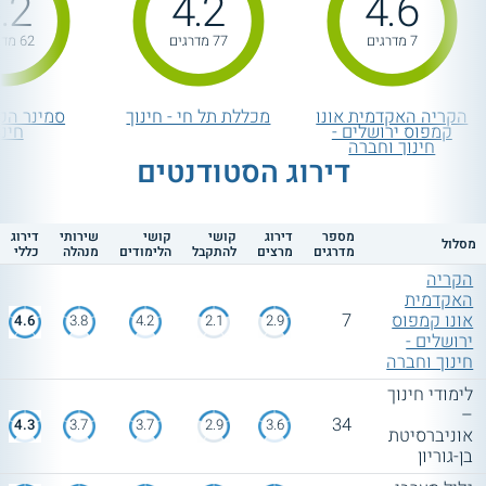
.2
4.2
4.6
7 מדרגים
77 מדרגים
62 מדרגים
הקריה האקדמית אונו
מכללת תל חי - חינוך
סמינר הקי
קמפוס ירושלים -
חינו
חינוך וחברה
דירוג הסטודנטים
מספר
דירוג
קושי
קושי
שירותי
דירוג
מסלול
מדרגים
מרצים
להתקבל
הלימודים
מנהלה
כללי
הקריה
האקדמית
אונו קמפוס
7
4.6
3.8
4.2
2.1
2.9
ירושלים -
חינוך וחברה
לימודי חינוך
–
34
4.3
3.7
3.7
2.9
3.6
אוניברסיטת
בן-גוריון