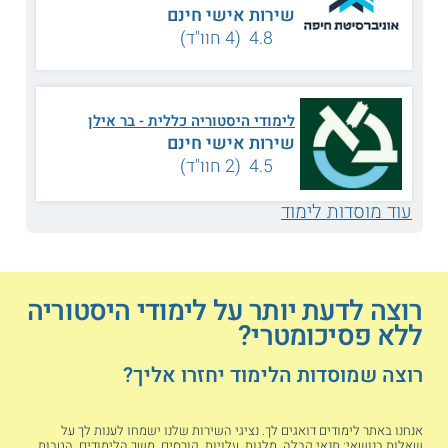
הנה תנאי הקבלה בחלק מהמוסדות ללא צורך בפסיכומטרי:
שירות אישי חינם
4.8 (4 חוו"ד)
שימו לב כי תנאי הקבלה עשויים להשתנות מעת לעת לכן מומלץ
תמיד לפנות ישירות למוסדות הלימוד לקבלת
תנאי הקבלה
המדויקים ביותר.
לימודי היסטוריה כללית - בר אילן
שירות אישי חינם
תנאי קבלה ללימודים ללא
מוסד הלימוד
פסיכומטרי
4.5 (2 חוו"ד)
כדי להתקבל ללא פסיכומטרי
עוד מוסדות לימוד
ללימודי היסטוריה
באוניברסיטת חיפה יש צורך
בתעודת בגרות מלאה בממוצע
ציונים של 100 ומעלה.
מועמדים שגילם מעל 30
יכולים להתקבל על סמך
רוצה לדעת יותר על לימודי היסטוריה
בגרות מלאה בממוצע של 75
אוניברסיטת חיפה
ללא פסיכומטרי?
ומעלה בלבד. כמו כן,
מתקבלים בוגרי
מכינה קדם
רוצה שמוסדות הלימוד יחזרו אליך?
אקדמית
שממוצע הציונים
שלהם הוא 85 ומעלה, ללא
צורך בפסיכומטרי. כל
המועמדים צריכים להגיע
אנחנו באתר לימודים דואגים לך. נציגי השירות שלנו ישמחו לענות לך על
לקמת "טרום בסיסי א'" לפחות
שאלות בנושאי: תנאי קבלה, מלגות, עלויות, קורסים, משך הלימודים, הטבות