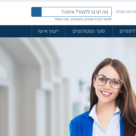
רסם אצלנו
למשל: מנהל עסקים, משפטים, שם המוסד
לימודים
סקר הסטודנטים
ייעוץ אישי