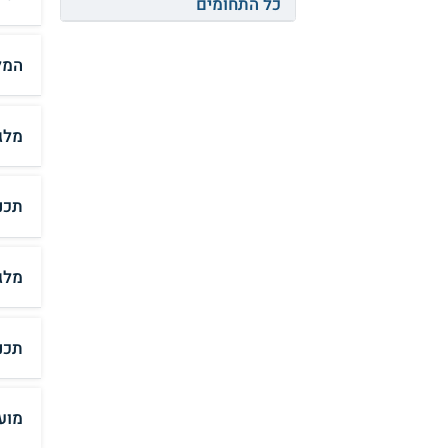
כל התחומים
המל
מלג
תכנ
מלג
תכנ
מוע