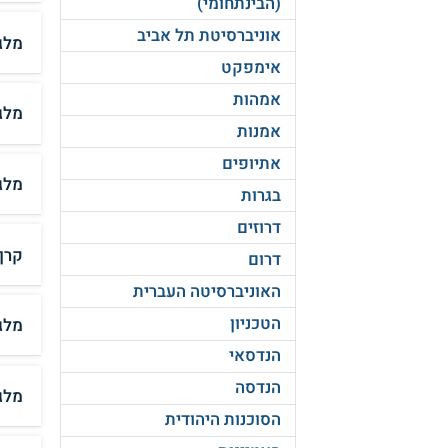
(הבינתחומי)
אוניברסיטת תל אביב
מלג
אימפקט
אמהות
מלג
אמנות
אתיופים
מלג
בגרות
דרוזים
קרן
דרום
האוניברסיטה העברית
הטכניון
מלג
הנדסאי
הנדסה
מלגה
הסוכנות היהודית