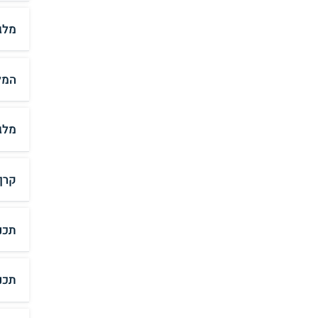
מלג
המל
מלג
קרן
תכנ
תכנ