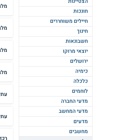
הצטיינות
מלגה
חונכות
חיילים משוחררים
מלג
חינוך
חשבונאות
מלג
יוצאי מרוקו
ירושלים
כימיה
מלג
כלכלה
לוחמים
עתי
מדעי החברה
מדעי המחשב
עתי
מדעים
מחשבים
רכז