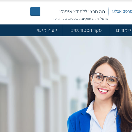
רסם אצלנו
למשל: מנהל עסקים, משפטים, שם המוסד
לימודים
סקר הסטודנטים
ייעוץ אישי