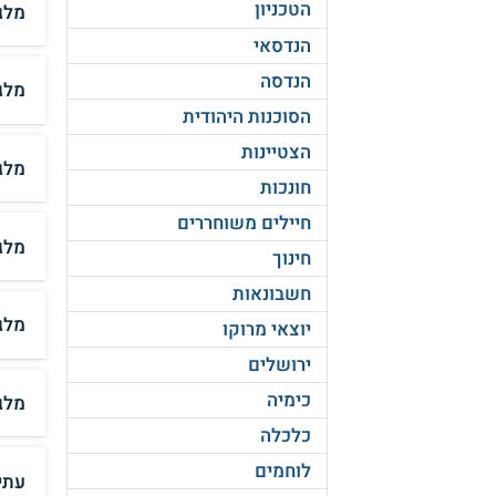
הטכניון
מלג
הנדסאי
הנדסה
מלגה
הסוכנות היהודית
הצטיינות
מלגה
חונכות
חיילים משוחררים
מלג
חינוך
חשבונאות
מלג
יוצאי מרוקו
ירושלים
כימיה
מלג
כלכלה
לוחמים
עתי