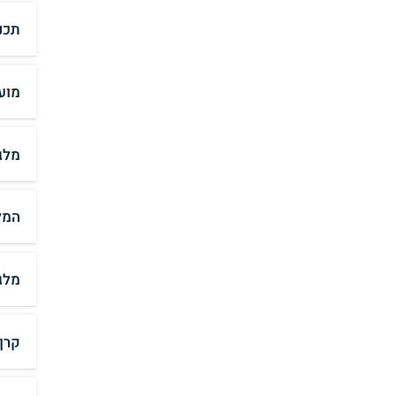
תכנ
מוע
מלג
המל
מלג
קרן