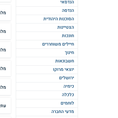
הנדסאי
הנדסה
מלגה
הסוכנות היהודית
הצטיינות
מלגה
חונכות
חיילים משוחררים
מלג
חינוך
חשבונאות
מלג
יוצאי מרוקו
ירושלים
כימיה
מלג
כלכלה
לוחמים
עתי
מדעי החברה