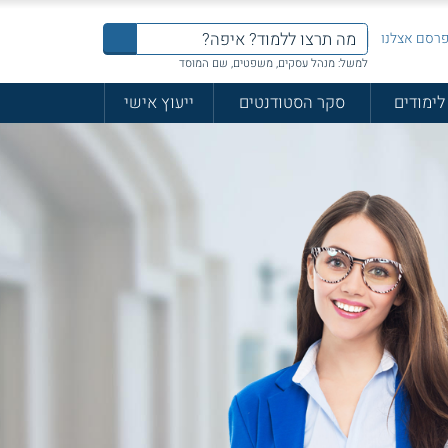
רסם אצלנו
למשל: מנהל עסקים, משפטים, שם המוסד
לימודים
סקר הסטודנטים
ייעוץ אישי