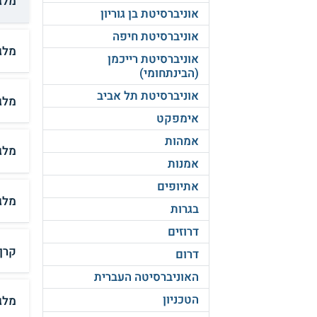
מלגת
אוניברסיטת בן גוריון
אוניברסיטת חיפה
מלג
אוניברסיטת רייכמן
(הבינתחומי)
אוניברסיטת תל אביב
מלג
אימפקט
אמהות
מלג
אמנות
אתיופים
מלג
בגרות
דרוזים
קרן
דרום
האוניברסיטה העברית
הטכניון
מלג