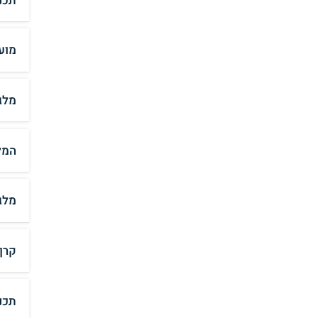
תכנ
מוע
מלג
המל
מלג
קרן
תכנ