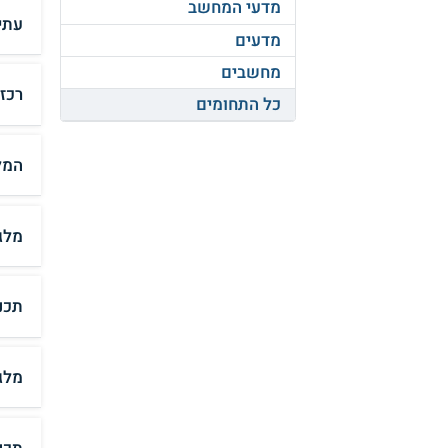
מדעי המחשב
עתי
מדעים
מחשבים
רכז
כל התחומים
המל
מלג
תכנ
מלג