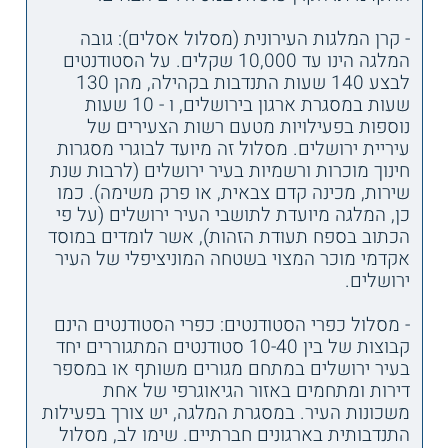
- קרן המלגות העירונית (מסלול אסלים): גובה
המלגה הינו עד 10,000 שקלים. על הסטודנטים
לבצע 140 שעות התנדבות בקהילה, מהן 130
שעות במסגרת ארגון בירושלים, ו - 10 שעות
נוספות בפעילויות מטעם רשות הצעירים של
עיריית ירושלים. מסלול זה מיועד לבוגרי מסגרות
חינוך מוכרות ורשמיות בעיר ירושלים (לרבות שנת
שירות, מכינה קדם צבאית, או פרק משימה). כמו
כן, המלגה מיועדת לתושבי העיר ירושלים (על פי
הכתוב בספח תעודת הזהות), אשר לומדים במוסד
אקדמי מוכר המצוי בשטחה המוניציפלי של העיר
ירושלים.
- מסלול כפרי הסטודנטים: כפרי הסטודנטים הינם
קבוצות של בין 10-40 סטודנטים המתגוררים יחד
בעיר ירושלים במתחם מגורים משותף או במספר
דירות ומתחמים באזור הגיאוגרפי של אחת
משכונות העיר. במסגרת המלגה, יש צורך בפעילות
התנדבותית בארגונים חברתיים. שימו לב, מסלול