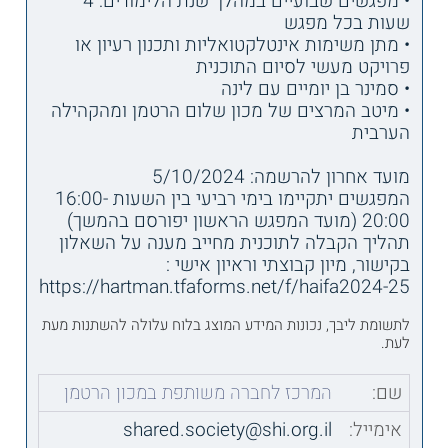
• מפגשים שבועיים במהלך שנת הלימודים: 4
שעות בכל מפגש
• מתן משימות אינטלקטואליות ותכנון רעיון או
פרויקט מעשי לסיום התוכנית
• סמינר בן יומיים עם לינה
• מיטב המרצים של מכון שלום הרטמן ומהקהילה
הערבית
מועד אחרון להרשמה: 5/10/2024
המפגשים יתקיימו בימי רביעי בין השעות 16:00-
20:00 (מועד המפגש הראשון יפורסם בהמשך)
תהליך הקבלה לתוכנית מחייב מענה על השאלון
בקישור, מיון קבוצתי וראיון אישי :
https://hartman.tfaforms.net/f/haifa2024-25
לתשומת ליבך, נכונות המידע המוצג בלוח עלולה להשתנות מעת
לעת.
שם:
המרכז לחברה משותפת במכון הרטמן
אימייל:
shared.society@shi.org.il