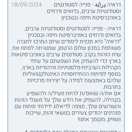
דראיה دِرايَة - פנייה לסטודנטים
18/09/2024
וסטודנטיות ערבים, בדואים ודרוזים
באוניברסיטת חיפה ובטכניון
דראיה - פנייה לסטודנטים וסטודנטיות ערבים,
בדואים ודרוזים באוניברסיטת חיפה ובטכניון
"דראיה" היא תכנית לימודים שיזם המרכז לחברה
משותפת במכון שלום הרטמן, שמטרתה לפתח את
שיח הזהות בקרב סטודנטים ערבים באוניברסיטאות
בארץ כדי להעמיק את השפעתם על עתיד
הקהילות הערביות-פלסטיניות והיהודיות בארץ,
בנוסף לפיתוח ההתייחסויות האינטלקטואליות
שלהם באמצעות למידה על יצירות מרכזיות
בתרבות.
אם את/ה שואפ/ת להיות פעיל/ה ולהשפיע
בקהילה, להעמיק את הידע שלך על מעגלי הזהות
והשורשים שלך, מצפה לדיאלוג ידידותי ופתוח עם
מנהיגים יהודים צעירים בנושאי זהות, שייכות
ושוויון, מקומך אתנו!