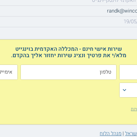
האקדמי לוינסקי-וינגייט
randk@wincol
19/05
שירות אישי חינם - המכללה האקדמית בוינגייט
מלא/י את פרטיך ונציג שירות יחזור אליך בהקדם.
יות
ישראל
|
מנהל הלוח