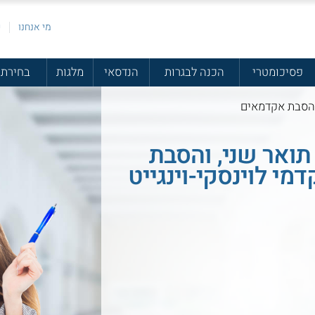
מי אנחנו
פ
פסיכומטרי
הכנה לבגרות
הנדסאי
מלגות
בחירת 
והסבת אקדמאים
 תואר שני, והסבת
י לוינסקי-וינגייט