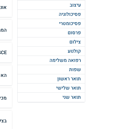
עיצוב
אונ
פסיכולוגיה
פסיכומטרי
המר
פרסום
צילום
קולנוע
SCE המכללה האקדמית סמי שמעון - הנדסה 
רפואה משלימה
שפות
האק
תואר ראשון
תואר שלישי
תואר שני
מכל
בצל