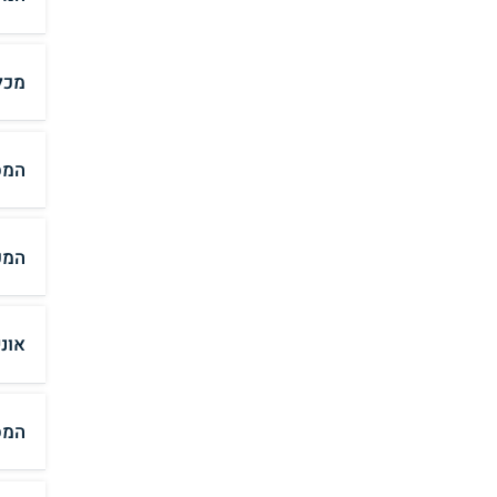
מכל
המס
המכ
אונ
המס