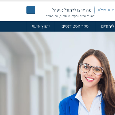
רסם אצלנו
למשל: מנהל עסקים, משפטים, שם המוסד
לימודים
סקר הסטודנטים
ייעוץ אישי