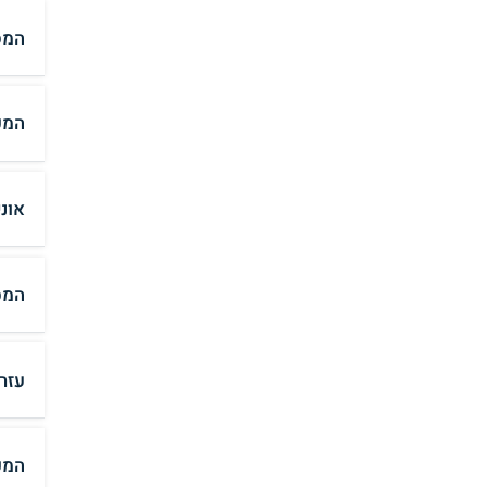
המס
המכ
אונ
המס
עזר
המכון ה