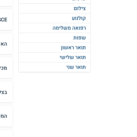
צילום
קולנוע
SCE המכללה האקדמית סמי שמעון - הנדסה 
רפואה משלימה
שפות
האק
תואר ראשון
תואר שלישי
תואר שני
מכל
בצל
המכ