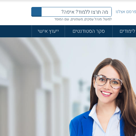
רסם אצלנו
למשל: מנהל עסקים, משפטים, שם המוסד
לימודים
סקר הסטודנטים
ייעוץ אישי