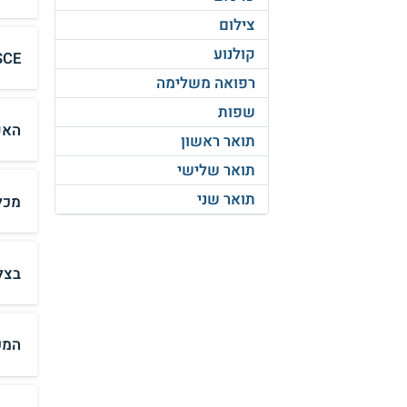
צילום
קולנוע
SCE המכללה האקדמית סמי שמעון - הנדסה 
רפואה משלימה
שפות
האק
תואר ראשון
תואר שלישי
תואר שני
מכל
בצל
המכ