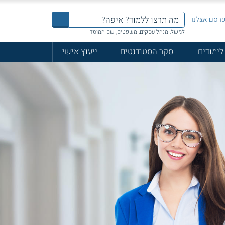
רסם אצלנו
למשל: מנהל עסקים, משפטים, שם המוסד
לימודים
סקר הסטודנטים
ייעוץ אישי