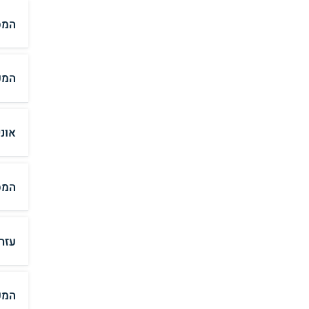
המס
המכ
אונ
המס
עזר
המכון ה